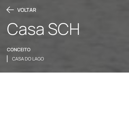
VOLTAR
Casa SCH
CONCEITO
CASA DO LAGO
O partido do projeto foi escolhido primeiramente em
função dos níveis topográficos do terreno e a
localização de um lago aos fundos. No nível mais alto
estão o acesso de veículos e pedestres e a medida que o
morador a percorre a planta no sentido longitudinal do
terreno, em direção ao lago, o terreno apresenta níveis