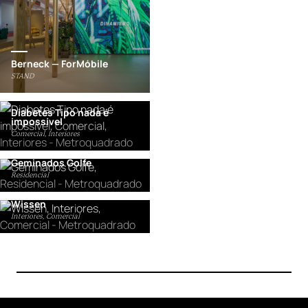
Berneck — ForMóbile
STAND
Diabetes Tipo nada é
impossível
Comercial, Interiores
Geminados Golfe
Residencial
Wissen
Interiores, Comercial