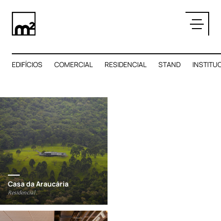
Menu
Projetos
SOBRE
IONAL
INTERIORES
PRODUTO
IMERSÃO CRIATIVA
PROJETOS
EDIFÍCIOS
COMERCIAL
RESIDENCIAL
STAND
INSTITU
CONTATO
Casa da Araucária
Residencial