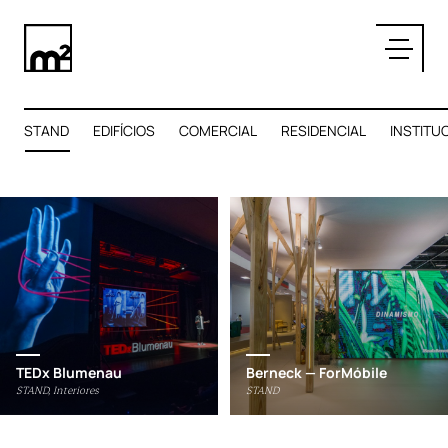
Menu
Projetos
SOBRE
PROJETOS
STAND
EDIFÍCIOS
COMERCIAL
RESIDENCIAL
INSTITU
CONTATO
TEDx Blumenau
Berneck — ForMóbile
STAND, Interiores
STAND