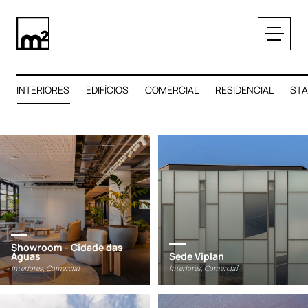
Menu
Projetos
SOBRE
PROJETOS
INTERIORES
EDIFÍCIOS
COMERCIAL
RESIDENCIAL
ST
CONTATO
Showroom - Cidade das
Águas
Sede Viplan
Interiores, Comercial
Interiores, Comercial